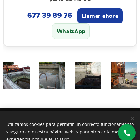
📞 677 39 89 76
Llamar ahora
WhatsApp
Desatascos Arturo S.L
, Pda.Maitino,Elche(+34) 677398976
Utilizamos cookies para permitir un correcto funcionamiento
y seguro en nuestra página web, y para ofrecer la mejor
Cookies
experiencia posible al usuario.