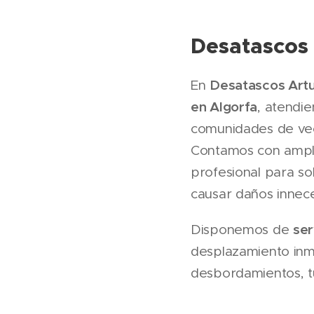
Desatascos 
Desatascos Art
En
en Algorfa
, atendi
comunidades de veci
Contamos con amplia
profesional para so
causar daños innece
ser
Disponemos de
desplazamiento inm
desbordamientos, tu