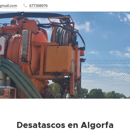
gmail.com
677398976
Desatascos en Algorfa