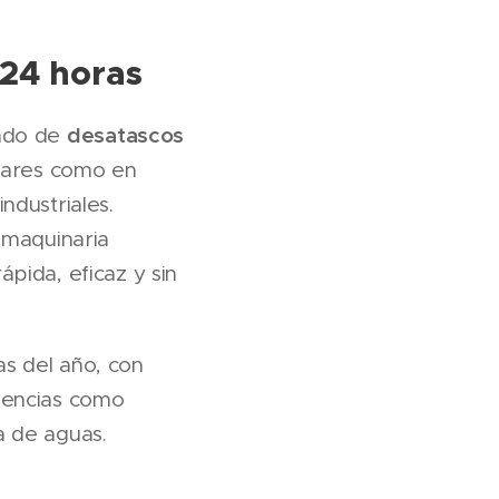
 24 horas
desatascos
zado de
ulares como en
ndustriales.
 maquinaria
pida, eficaz y sin
ías del año, con
dencias como
a de aguas.