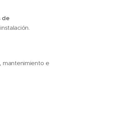
s de
nstalación.
a, mantenimiento e