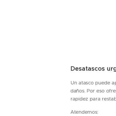
Desatascos urg
Un atasco puede ap
daños. Por eso of
rapidez para restab
Atendemos: