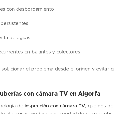
ves con desbordamiento
 persistentes
enta de aguas
currentes en bajantes y colectores
 solucionar el problema desde el origen y evitar 
tuberías con cámara TV en Algorfa
inspección con cámara TV
nología de
, que nos pe
de atascos y averías sin necesidad de realizar obra