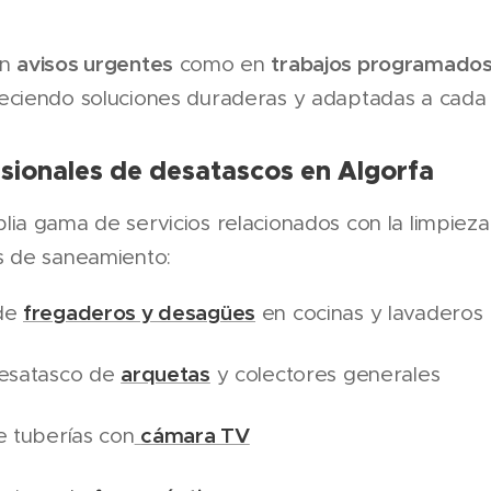
avisos urgentes
trabajos programado
en
como en
reciendo soluciones duraderas y adaptadas a cada i
esionales de desatascos en Algorfa
ia gama de servicios relacionados con la limpiez
s de saneamiento:
fregaderos y desagües
de
en cocinas y lavaderos
arquetas
desatasco de
y colectores generales
cámara TV
e tuberías con