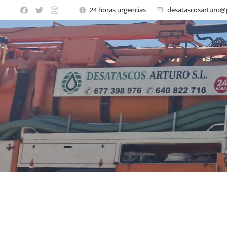
24 horas urgencias
desatascosarturo@