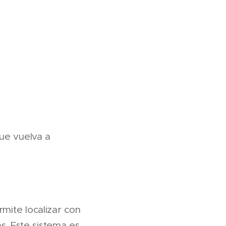
que vuelva a
rmite localizar con
s. Este sistema es