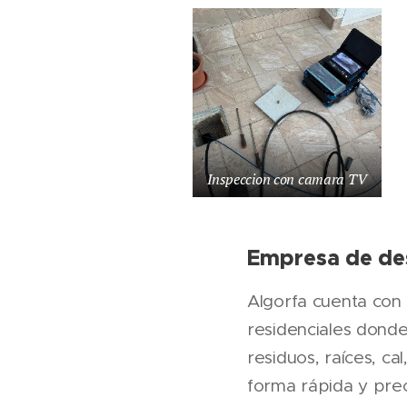
Inspeccion con camara TV
Empresa de des
Algorfa cuenta con 
residenciales dond
residuos, raíces, ca
forma rápida y pre