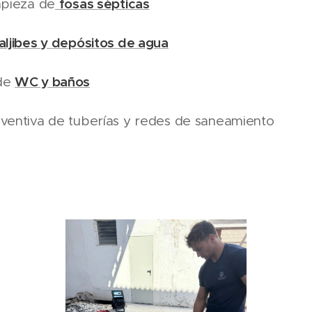
fosas sépticas
mpieza de
aljibes y depósitos de agua
WC y baños
de
ventiva de tuberías y redes de saneamiento